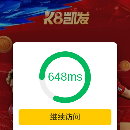
648ms