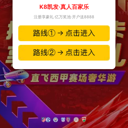
K8凯发·真人百家乐
注册享豪礼·亿万奖池·开户送8888